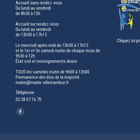
Accueil sans rendez-vous
Du lundi au vendredi
de 8h30 à 12h
Accueil sur rendez-vous
Du lundi au vendredi
de 13h30 à 17h15
Cliquez ici p
Le mercredi après midi de 13h30 à 17h15
et le 1er et 3e samedi matin de chaque mois de
9h30 à 12h :
État civil et renseignements divers
TOUS les samedis matin de 9h00 à 12h00
Permanence des élus de la majorité.
mairie@mairie-villemandeur.fr
Téléphone :
02.38.07.16.70
Trouvez nous sur :
Facebook
page
opens
in