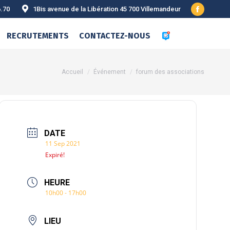
6.70
1Bis avenue de la Libération 45 700 Villemandeur
Facebook
page
RECRUTEMENTS
CONTACTEZ-NOUS
opens
in
new
Vous êtes ici :
Accueil
Événement
forum des associations
window
DATE
11 Sep 2021
Expiré!
HEURE
10h00 - 17h00
LIEU