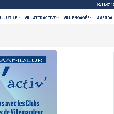
02.38.07.1
ILL
‘
UTILE
VILL
‘
ATTRACTIVE
VILL
‘
ENGAGÉE
AGENDA