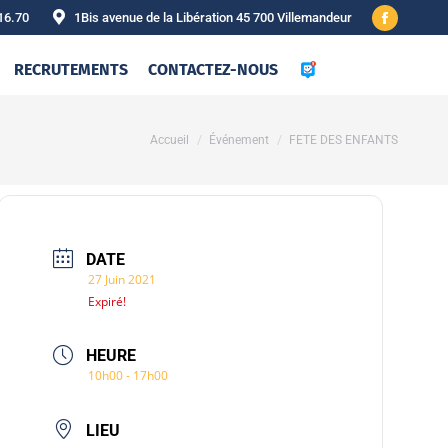
16.70
1Bis avenue de la Libération 45 700 Villemandeur
Facebook
page
RECRUTEMENTS
CONTACTEZ-NOUS
opens
in
new
Vous êtes ici :
Accueil
Événement
FETE DES ENFANTS
window
DATE
27 Juin 2021
Expiré!
HEURE
10h00 - 17h00
LIEU