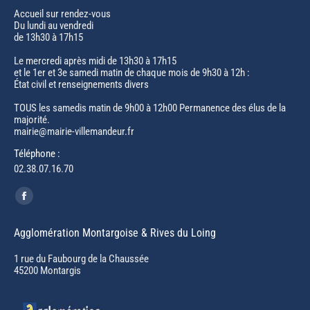
Accueil sur rendez-vous
Du lundi au vendredi
de 13h30 à 17h15
Le mercredi après midi de 13h30 à 17h15
et le 1er et 3e samedi matin de chaque mois de 9h30 à 12h :
État civil et renseignements divers
TOUS les samedis matin de 9h00 à 12h00 Permanence des élus de la
majorité.
mairie@mairie-villemandeur.fr
Téléphone :
02.38.07.16.70
Trouvez nous sur :
Facebook
page
Agglomération Montargoise & Rives du Loing
opens
in
1 rue du Faubourg de la Chaussée
45200 Montargis
new
window