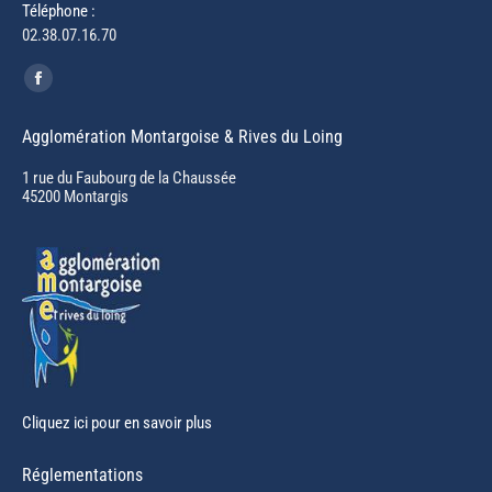
Téléphone :
02.38.07.16.70
Trouvez nous sur :
Facebook
page
Agglomération Montargoise & Rives du Loing
opens
in
1 rue du Faubourg de la Chaussée
45200 Montargis
new
window
Cliquez ici pour en savoir plus
Réglementations