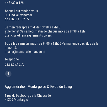
de 8h30 à 12h
Accueil sur rendez-vous
Du lundi au vendredi
de 13h30 à 17h15
Le mercredi après midi de 13h30 à 17h15
et le 1er et 3e samedi matin de chaque mois de 9h30 à 12h :
État civil et renseignements divers
TOUS les samedis matin de 9h00 à 12h00 Permanence des élus de la
majorité.
mairie@mairie-villemandeur.fr
Téléphone :
02.38.07.16.70
Trouvez nous sur :
Facebook
page
Agglomération Montargoise & Rives du Loing
opens
in
1 rue du Faubourg de la Chaussée
45200 Montargis
new