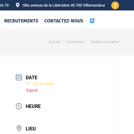
16.70
1Bis avenue de la Libération 45 700 Villemandeur
Facebook
page
RECRUTEMENTS
CONTACTEZ-NOUS
opens
in
new
Vous êtes ici :
Accueil
Événement
Explore la science
window
DATE
17 - 22 Oct 2022
Expiré!
HEURE
-
LIEU