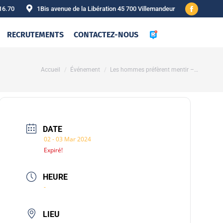
16.70
1Bis avenue de la Libération 45 700 Villemandeur
Facebook
page
RECRUTEMENTS
CONTACTEZ-NOUS
opens
in
new
Vous êtes ici :
Accueil
Événement
Les hommes préfèrent mentir –…
window
DATE
02 - 03 Mar 2024
Expiré!
HEURE
-
LIEU