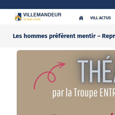
VILL
‘
ACTUS
Les hommes préfèrent mentir – Repré