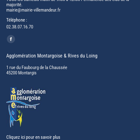
majorité.
mairie@mairie-villemandeur.fr
Téléphone :
02.38.07.16.70
Trouvez nous sur :
Facebook
page
Agglomération Montargoise & Rives du Loing
opens
in
1 rue du Faubourg de la Chaussée
45200 Montargis
new
window
Cliquez ici pour en savoir plus