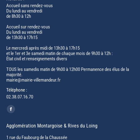
Accueil sans rendez-vous
Du lundi au vendredi
de 8h30 à 12h
Accueil sur rendez-vous
Du lundi au vendredi
de 13h30 à 17h15
Le mercredi après midi de 13h30 à 17h15
et le 1er et 3e samedi matin de chaque mois de 9h30 à 12h :
État civil et renseignements divers
TOUS les samedis matin de 9h00 à 12h00 Permanence des élus de la
majorité.
mairie@mairie-villemandeur.fr
Téléphone :
02.38.07.16.70
Trouvez nous sur :
Facebook
page
Agglomération Montargoise & Rives du Loing
opens
in
1 rue du Faubourg de la Chaussée