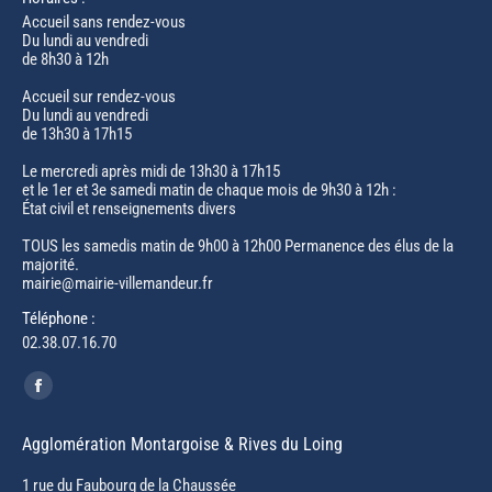
Accueil sans rendez-vous
Du lundi au vendredi
de 8h30 à 12h
Accueil sur rendez-vous
Du lundi au vendredi
de 13h30 à 17h15
Le mercredi après midi de 13h30 à 17h15
et le 1er et 3e samedi matin de chaque mois de 9h30 à 12h :
État civil et renseignements divers
TOUS les samedis matin de 9h00 à 12h00 Permanence des élus de la
majorité.
mairie@mairie-villemandeur.fr
Téléphone :
02.38.07.16.70
Trouvez nous sur :
Facebook
page
Agglomération Montargoise & Rives du Loing
opens
in
1 rue du Faubourg de la Chaussée