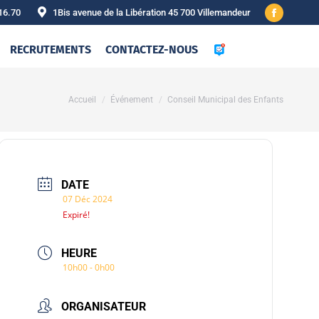
16.70
1Bis avenue de la Libération 45 700 Villemandeur
Facebook
page
RECRUTEMENTS
CONTACTEZ-NOUS
opens
in
new
Vous êtes ici :
Accueil
Événement
Conseil Municipal des Enfants
window
DATE
07 Déc 2024
Expiré!
HEURE
10h00 - 0h00
ORGANISATEUR