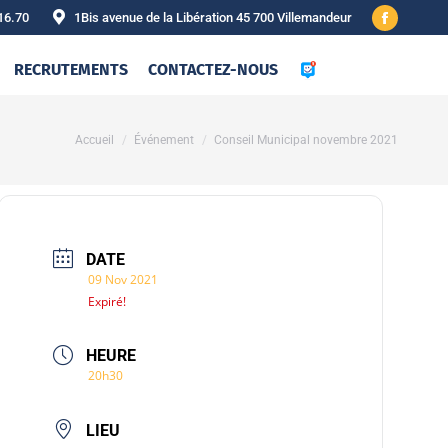
16.70
1Bis avenue de la Libération 45 700 Villemandeur
Facebook
page
RECRUTEMENTS
CONTACTEZ-NOUS
opens
in
new
Vous êtes ici :
Accueil
Événement
Conseil Municipal novembre 2021
window
DATE
09 Nov 2021
Expiré!
HEURE
20h30
LIEU