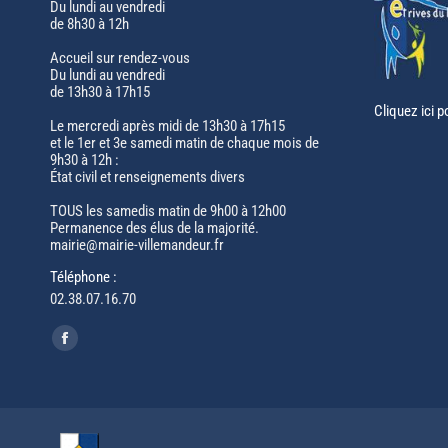
Du lundi au vendredi
de 8h30 à 12h
Accueil sur rendez-vous
Du lundi au vendredi
de 13h30 à 17h15
Cliquez ici p
Le mercredi après midi de 13h30 à 17h15
et le 1er et 3e samedi matin de chaque mois de
9h30 à 12h :
État civil et renseignements divers
TOUS les samedis matin de 9h00 à 12h00
Permanence des élus de la majorité.
mairie@mairie-villemandeur.fr
Téléphone :
02.38.07.16.70
Trouvez nous sur :
Facebook
page
opens
in