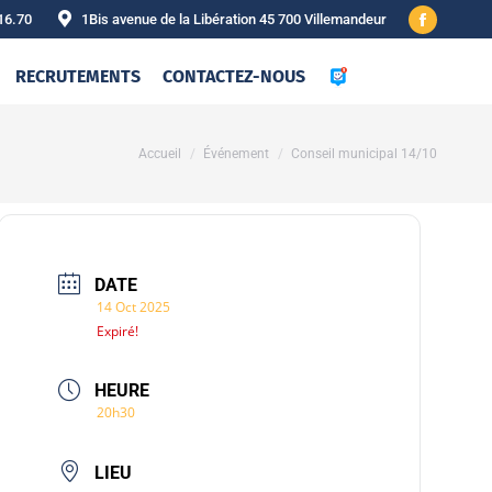
16.70
1Bis avenue de la Libération 45 700 Villemandeur
Facebook
page
RECRUTEMENTS
CONTACTEZ-NOUS
opens
in
new
Vous êtes ici :
Accueil
Événement
Conseil municipal 14/10
window
DATE
14 Oct 2025
Expiré!
HEURE
20h30
LIEU