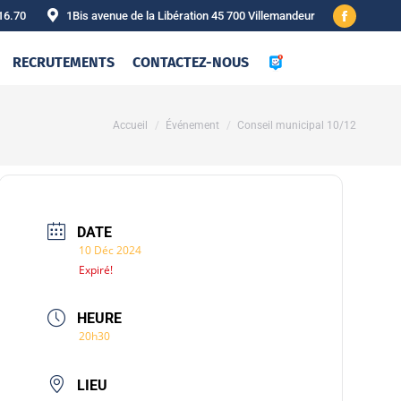
16.70
1Bis avenue de la Libération 45 700 Villemandeur
Facebook
page
RECRUTEMENTS
CONTACTEZ-NOUS
opens
in
new
Vous êtes ici :
Accueil
Événement
Conseil municipal 10/12
window
DATE
10 Déc 2024
Expiré!
HEURE
20h30
LIEU