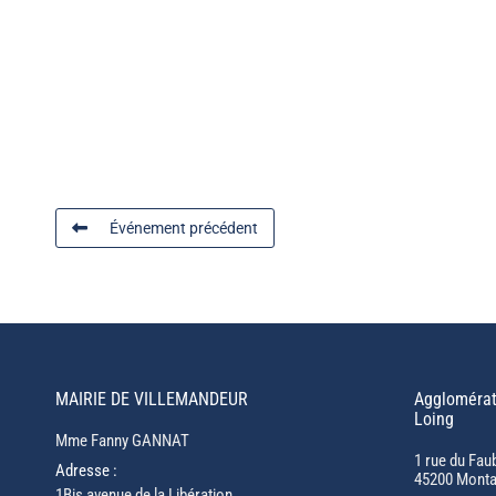
Événement précédent
MAIRIE DE VILLEMANDEUR
Agglomérat
Loing
Mme Fanny GANNAT
1 rue du Fau
Adresse :
45200 Monta
1Bis avenue de la Libération