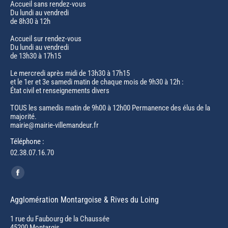
Accueil sans rendez-vous
Du lundi au vendredi
de 8h30 à 12h
Accueil sur rendez-vous
Du lundi au vendredi
de 13h30 à 17h15
Le mercredi après midi de 13h30 à 17h15
et le 1er et 3e samedi matin de chaque mois de 9h30 à 12h :
État civil et renseignements divers
TOUS les samedis matin de 9h00 à 12h00 Permanence des élus de la
majorité.
mairie@mairie-villemandeur.fr
Téléphone :
02.38.07.16.70
Trouvez nous sur :
Facebook
page
Agglomération Montargoise & Rives du Loing
opens
in
1 rue du Faubourg de la Chaussée
45200 Montargis