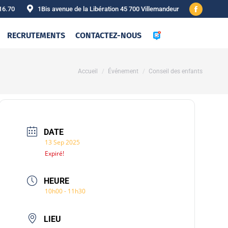
16.70
1Bis avenue de la Libération 45 700 Villemandeur
Facebook
page
RECRUTEMENTS
CONTACTEZ-NOUS
opens
in
new
Vous êtes ici :
Accueil
Événement
Conseil des enfants
window
DATE
13 Sep 2025
Expiré!
HEURE
10h00 - 11h30
LIEU