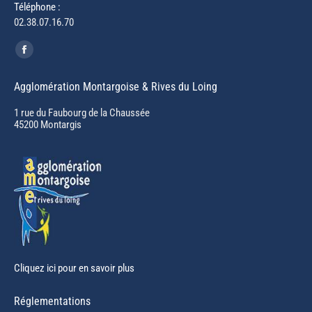
Téléphone :
02.38.07.16.70
Trouvez nous sur :
Facebook
page
Agglomération Montargoise & Rives du Loing
opens
in
1 rue du Faubourg de la Chaussée
45200 Montargis
new
window
Cliquez ici pour en savoir plus
Réglementations