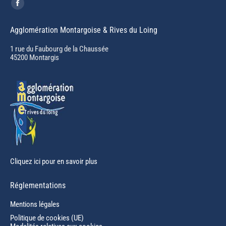
Facebook
page
Agglomération Montargoise & Rives du Loing
opens
in
1 rue du Faubourg de la Chaussée
45200 Montargis
new
window
Cliquez ici pour en savoir plus
Réglementations
Mentions légales
Politique de cookies (UE)