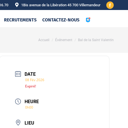
16.70
1Bis avenue de la Libération 45 700 Villemandeur
Facebook
page
RECRUTEMENTS
CONTACTEZ-NOUS
opens
in
new
Vous êtes ici :
Accueil
Événement
Bal de la Saint Valentin
window
DATE
08 Fév 2026
Expiré!
HEURE
0h00
LIEU