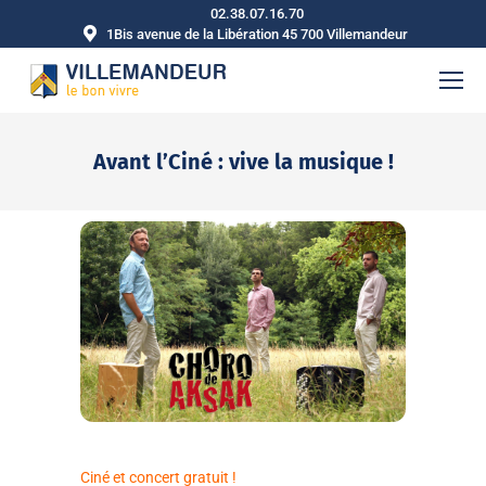
02.38.07.16.70
1Bis avenue de la Libération 45 700 Villemandeur
Avant l’Ciné : vive la musique !
Vous êtes ici :
Ciné et concert gratuit !