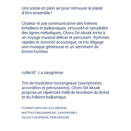
Une soirée en plein air pour retrouver le plaisir
d’être ensemble !
Chaleur et joie communicative
des thèmes
brésiliens et balkaniques,
virtuosité et sensibilité
des lignes mélodiques, Choro Dé Aksak invite à
un voyage musical délicat et percutant. Rythmes
rapides et sonorité acoustique,
ce trio dégage
une musique généreuse et un sentiment de
bonne humeur
.
collectif : La saugrenue
Trio de musiciens tourangeaux (saxophones,
accordéon et percussions), Choro Dé Aksak
propose un répertoire mélé de Nordeste du Brésil
et du folklore balkanique.
FLORENT SEPCHAT
, ACCORDÉON
MATTIAS DRAGOMIROVIC
, SAXOPHONES
GILLES CHAUPRADE
, PERCUSSIONS