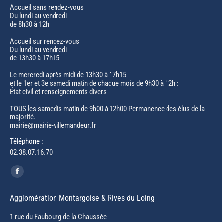
Accueil sans rendez-vous
Du lundi au vendredi
de 8h30 à 12h
Accueil sur rendez-vous
Du lundi au vendredi
de 13h30 à 17h15
Le mercredi après midi de 13h30 à 17h15
et le 1er et 3e samedi matin de chaque mois de 9h30 à 12h :
État civil et renseignements divers
TOUS les samedis matin de 9h00 à 12h00 Permanence des élus de la
majorité.
mairie@mairie-villemandeur.fr
Téléphone :
02.38.07.16.70
Trouvez nous sur :
Facebook
page
Agglomération Montargoise & Rives du Loing
opens
in
1 rue du Faubourg de la Chaussée