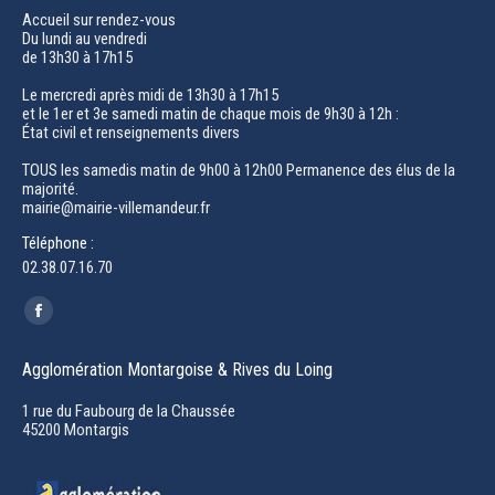
Accueil sur rendez-vous
Du lundi au vendredi
de 13h30 à 17h15
Le mercredi après midi de 13h30 à 17h15
et le 1er et 3e samedi matin de chaque mois de 9h30 à 12h :
État civil et renseignements divers
TOUS les samedis matin de 9h00 à 12h00 Permanence des élus de la
majorité.
mairie@mairie-villemandeur.fr
Téléphone :
02.38.07.16.70
Trouvez nous sur :
Facebook
page
Agglomération Montargoise & Rives du Loing
opens
in
1 rue du Faubourg de la Chaussée
45200 Montargis
new
window