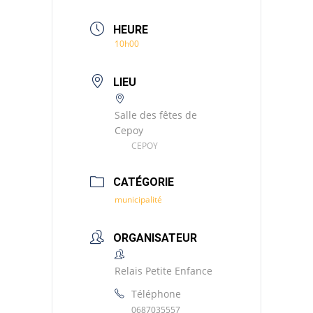
HEURE
10h00
LIEU
Salle des fêtes de
Cepoy
CEPOY
CATÉGORIE
municipalité
ORGANISATEUR
Relais Petite Enfance
Téléphone
0687035557