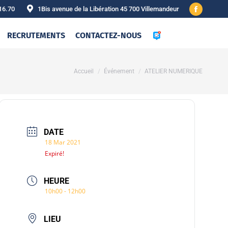
16.70
1Bis avenue de la Libération 45 700 Villemandeur
Facebook
page
RECRUTEMENTS
CONTACTEZ-NOUS
opens
in
new
Vous êtes ici :
Accueil
Événement
ATELIER NUMERIQUE
window
DATE
18 Mar 2021
Expiré!
HEURE
10h00 - 12h00
LIEU