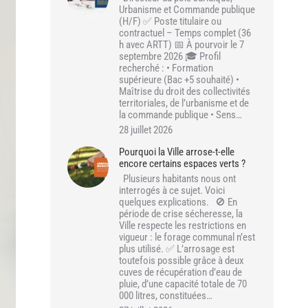
Urbanisme et Commande publique
(H/F) ✅ Poste titulaire ou
contractuel – Temps complet (36
h avec ARTT) 📅 À pourvoir le 7
septembre 2026 🎓 Profil
recherché : • Formation
supérieure (Bac +5 souhaité) •
Maîtrise du droit des collectivités
territoriales, de l’urbanisme et de
la commande publique • Sens…
28 juillet 2026
Pourquoi la Ville arrose-t-elle
encore certains espaces verts ?
Plusieurs habitants nous ont
interrogés à ce sujet. Voici
quelques explications. 🚫 En
période de crise sécheresse, la
Ville respecte les restrictions en
vigueur : le forage communal n’est
plus utilisé. ✅ L’arrosage est
toutefois possible grâce à deux
cuves de récupération d’eau de
pluie, d’une capacité totale de 70
000 litres, constituées…