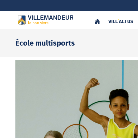
VILL
‘
ACTUS
École multisports