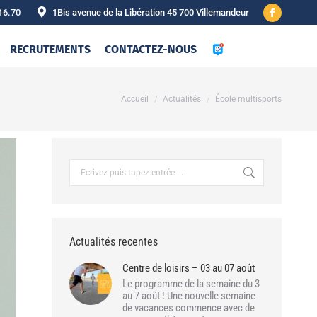
16.70
1Bis avenue de la Libération 45 700 Villemandeur
Facebook
page
RECRUTEMENTS
CONTACTEZ-NOUS
opens
in
new
Vous êtes ici :
Accueil
Actualités
École multisports
window
Recherche
:
Actualités recentes
Centre de loisirs – 03 au 07 août
Le programme de la semaine du 3
au 7 août ! Une nouvelle semaine
de vacances commence avec de