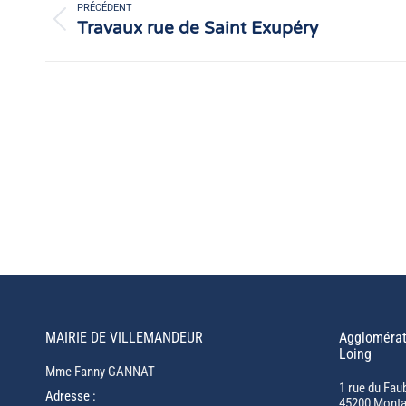
article
PRÉCÉDENT
Travaux rue de Saint Exupéry
Article
précédent
:
MAIRIE DE VILLEMANDEUR
Agglomérat
Loing
Mme Fanny GANNAT
1 rue du Fau
Adresse :
45200 Monta