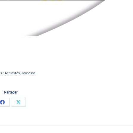
es :
Actualités
,
Jeunesse
Partager
Partager
Partager
sur
sur
Facebook
X