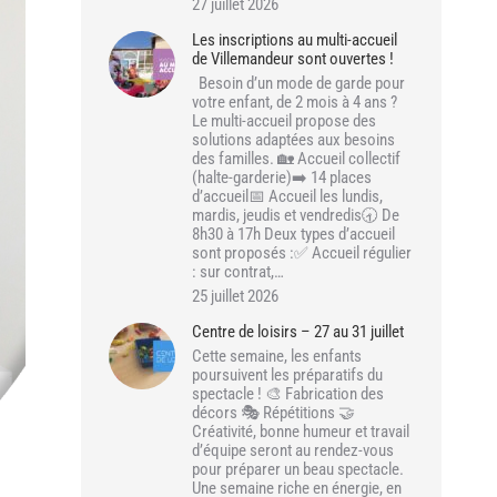
27 juillet 2026
Les inscriptions au multi-accueil
de Villemandeur sont ouvertes !
Besoin d’un mode de garde pour
votre enfant, de 2 mois à 4 ans ?
Le multi-accueil propose des
solutions adaptées aux besoins
des familles. 🏡 Accueil collectif
(halte-garderie)➡️ 14 places
d’accueil📅 Accueil les lundis,
mardis, jeudis et vendredis🕣 De
8h30 à 17h Deux types d’accueil
sont proposés :✅ Accueil régulier
: sur contrat,…
25 juillet 2026
Centre de loisirs – 27 au 31 juillet
Cette semaine, les enfants
poursuivent les préparatifs du
spectacle ! 🎨 Fabrication des
décors 🎭 Répétitions 🤝
Créativité, bonne humeur et travail
d’équipe seront au rendez-vous
pour préparer un beau spectacle.
Une semaine riche en énergie, en