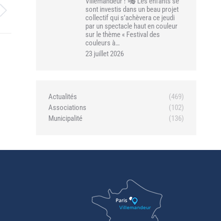
Villemandeur ! 🎭 Les enfants se
sont investis dans un beau projet
collectif qui s’achèvera ce jeudi
par un spectacle haut en couleur
sur le thème « Festival des
couleurs à…
23 juillet 2026
Actualités
(469)
Associations
(102)
Municipalité
(136)