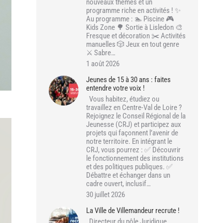
nouveaux thèmes et un
programme riche en activités ! ✨
Au programme : 🏊 Piscine 🎮
Kids Zone 🌳 Sortie à Lisledon 🎨
Fresque et décoration ✂️ Activités
manuelles 🎲 Jeux en tout genre
⚔️ Sabre…
1 août 2026
Jeunes de 15 à 30 ans : faites
entendre votre voix !
Vous habitez, étudiez ou
travaillez en Centre-Val de Loire ?
Rejoignez le Conseil Régional de la
Jeunesse (CRJ) et participez aux
projets qui façonnent l’avenir de
notre territoire. En intégrant le
CRJ, vous pourrez : ✅ Découvrir
le fonctionnement des institutions
et des politiques publiques. ✅
Débattre et échanger dans un
cadre ouvert, inclusif…
30 juillet 2026
La Ville de Villemandeur recrute !
Directeur du pôle Juridique,