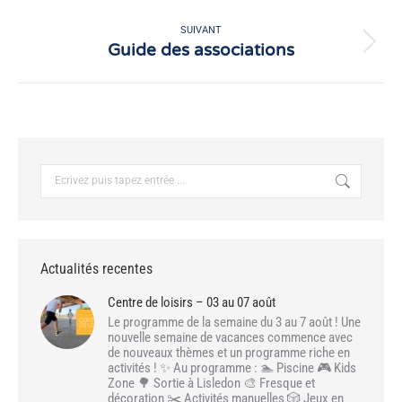
précédent
:
SUIVANT
Guide des associations
Article
suivant
:
Recherche
:
Actualités recentes
Centre de loisirs – 03 au 07 août
Le programme de la semaine du 3 au 7 août ! Une
nouvelle semaine de vacances commence avec
de nouveaux thèmes et un programme riche en
activités ! ✨ Au programme : 🏊 Piscine 🎮 Kids
Zone 🌳 Sortie à Lisledon 🎨 Fresque et
décoration ✂️ Activités manuelles 🎲 Jeux en