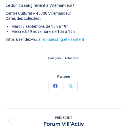
Le don du sang revient à Villemandeur !
Centre Culturel – 45700 Villemandeur
Dates des collectes :
Mardi 9 septembre, de 15h à 19h
Mercredi 19 novembre, de 15h à 19h
Infos & rendez-vous :
dondesang.efs.sante.fr
Catégorie :
Actualités
Partager
Partager
Partager
sur
sur
Facebook
X
Navigation
article
PRÉCÉDENT
Forum Vill’Activ
Article