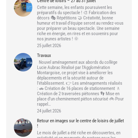
Centre de loisirs – 27 au 31 juillet
Cette semaine, les enfants poursuivent les
préparatifs du spectacle ! 🎨 Fabrication des
décors 🎭 Répétitions 🤝 Créativité, bonne
humeur et travail d’équipe seront au rendez-vous
pour préparer un beau spectacle. Une semaine
riche en énergie, en rires et en souvenirs pour
nos jeunes artistes ! 🌞
25 juillet 2026
Travaux
Nouvel aménagement aux abords du collège
Lucie Aubrac Réalisé par l’Agglomération
Montargoise, ce projet vise à améliorer les
déplacements et la sécurité autour de
l’établissement. 👉 Les aménagements réalisés
: 🚗 Création de 16 places de stationnement 🚶
Création de 2 traversées piétonnes 👣 Mise en
place d’un cheminement piéton sécurisé 🚲 Pour
rappel…
24 juillet 2026
Retour en images sur le centre de loisirs de juillet
!
Le mois de juillet a été riche en découvertes, en
créativité et en moments de partage pour les