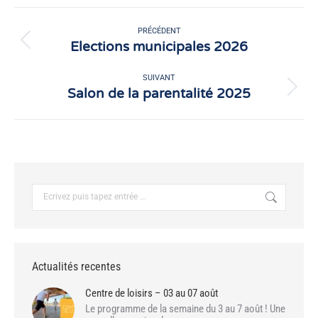
Facebook
X
Navigation
article
PRÉCÉDENT
Elections municipales 2026
Article
précédent
:
SUIVANT
Salon de la parentalité 2025
Article
suivant
:
Recherche
:
Actualités recentes
Centre de loisirs – 03 au 07 août
Le programme de la semaine du 3 au 7 août ! Une