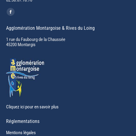
Trouvez nous sur :
Facebook
page
Agglomération Montargoise & Rives du Loing
opens
in
1 rue du Faubourg de la Chaussée
45200 Montargis
new
window
Cliquez ici pour en savoir plus
Réglementations
Mentions légales