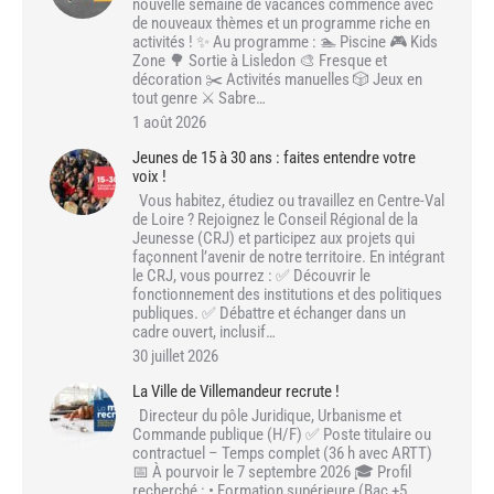
nouvelle semaine de vacances commence avec
de nouveaux thèmes et un programme riche en
activités ! ✨ Au programme : 🏊 Piscine 🎮 Kids
Zone 🌳 Sortie à Lisledon 🎨 Fresque et
décoration ✂️ Activités manuelles 🎲 Jeux en
tout genre ⚔️ Sabre…
1 août 2026
Jeunes de 15 à 30 ans : faites entendre votre
voix !
Vous habitez, étudiez ou travaillez en Centre-Val
de Loire ? Rejoignez le Conseil Régional de la
Jeunesse (CRJ) et participez aux projets qui
façonnent l’avenir de notre territoire. En intégrant
le CRJ, vous pourrez : ✅ Découvrir le
fonctionnement des institutions et des politiques
publiques. ✅ Débattre et échanger dans un
cadre ouvert, inclusif…
30 juillet 2026
La Ville de Villemandeur recrute !
Directeur du pôle Juridique, Urbanisme et
Commande publique (H/F) ✅ Poste titulaire ou
contractuel – Temps complet (36 h avec ARTT)
📅 À pourvoir le 7 septembre 2026 🎓 Profil
recherché : • Formation supérieure (Bac +5