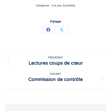
Catégories :
A la une
,
Actualités
Partager
Partager
Partager
sur
sur
Facebook
X
Navigation
article
PRÉCÉDENT
Lectures coups de cœur
Article
précédent
:
SUIVANT
Commission de contrôle
Article
suivant
: