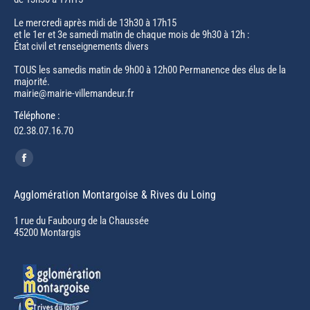
Le mercredi après midi de 13h30 à 17h15
et le 1er et 3e samedi matin de chaque mois de 9h30 à 12h :
État civil et renseignements divers
TOUS les samedis matin de 9h00 à 12h00 Permanence des élus de la
majorité.
mairie@mairie-villemandeur.fr
Téléphone :
02.38.07.16.70
Trouvez nous sur :
Facebook
page
Agglomération Montargoise & Rives du Loing
opens
in
1 rue du Faubourg de la Chaussée
45200 Montargis
new
window