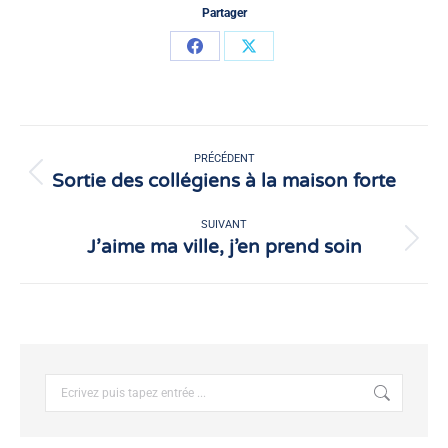
Partager
Partager
Partager
sur
sur
Facebook
X
Navigation
article
PRÉCÉDENT
Sortie des collégiens à la maison forte
Article
précédent
:
SUIVANT
J’aime ma ville, j’en prend soin
Article
suivant
:
Recherche
: