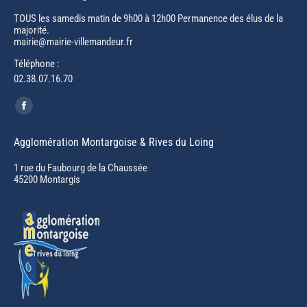
TOUS les samedis matin de 9h00 à 12h00 Permanence des élus de la
majorité.
mairie@mairie-villemandeur.fr
Téléphone :
02.38.07.16.70
Trouvez nous sur :
Facebook
page
Agglomération Montargoise & Rives du Loing
opens
in
1 rue du Faubourg de la Chaussée
45200 Montargis
new
window