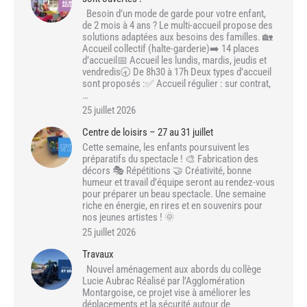
Besoin d’un mode de garde pour votre enfant,
de 2 mois à 4 ans ? Le multi-accueil propose des
solutions adaptées aux besoins des familles. 🏡
Accueil collectif (halte-garderie)➡️ 14 places
d’accueil📅 Accueil les lundis, mardis, jeudis et
vendredis🕣 De 8h30 à 17h Deux types d’accueil
sont proposés :✅ Accueil régulier : sur contrat,
…
25 juillet 2026
Centre de loisirs – 27 au 31 juillet
Cette semaine, les enfants poursuivent les
préparatifs du spectacle ! 🎨 Fabrication des
décors 🎭 Répétitions 🤝 Créativité, bonne
humeur et travail d’équipe seront au rendez-vous
pour préparer un beau spectacle. Une semaine
riche en énergie, en rires et en souvenirs pour
nos jeunes artistes ! 🌞
25 juillet 2026
Travaux
Nouvel aménagement aux abords du collège
Lucie Aubrac Réalisé par l’Agglomération
Montargoise, ce projet vise à améliorer les
déplacements et la sécurité autour de