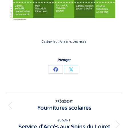
Catégories :
A la une
,
Jeunesse
Partager
Partager
Partager
sur
sur
Facebook
X
Navigation
article
PRÉCÉDENT
Fournitures scolaires
Article
précédent
:
SUIVANT
Service d’Accès aux Soins du Loiret
Article