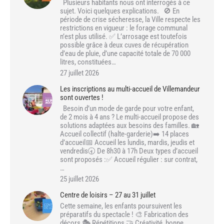
Plusieurs habitants nous ont interrogés à ce
sujet. Voici quelques explications. 🚫 En
période de crise sécheresse, la Ville respecte les
restrictions en vigueur : le forage communal
n’est plus utilisé. ✅ L’arrosage est toutefois
possible grâce à deux cuves de récupération
d’eau de pluie, d’une capacité totale de 70 000
litres, constituées…
27 juillet 2026
Les inscriptions au multi-accueil de Villemandeur
sont ouvertes !
Besoin d’un mode de garde pour votre enfant,
de 2 mois à 4 ans ? Le multi-accueil propose des
solutions adaptées aux besoins des familles. 🏡
Accueil collectif (halte-garderie)➡️ 14 places
d’accueil📅 Accueil les lundis, mardis, jeudis et
vendredis🕣 De 8h30 à 17h Deux types d’accueil
sont proposés :✅ Accueil régulier : sur contrat,
…
25 juillet 2026
Centre de loisirs – 27 au 31 juillet
Cette semaine, les enfants poursuivent les
préparatifs du spectacle ! 🎨 Fabrication des
décors 🎭 Répétitions 🤝 Créativité, bonne