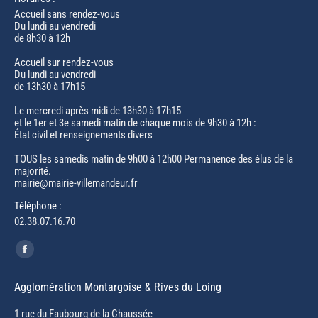
Accueil sans rendez-vous
Du lundi au vendredi
de 8h30 à 12h
Accueil sur rendez-vous
Du lundi au vendredi
de 13h30 à 17h15
Le mercredi après midi de 13h30 à 17h15
et le 1er et 3e samedi matin de chaque mois de 9h30 à 12h :
État civil et renseignements divers
TOUS les samedis matin de 9h00 à 12h00 Permanence des élus de la
majorité.
mairie@mairie-villemandeur.fr
Téléphone :
02.38.07.16.70
Trouvez nous sur :
Facebook
page
Agglomération Montargoise & Rives du Loing
opens
in
1 rue du Faubourg de la Chaussée