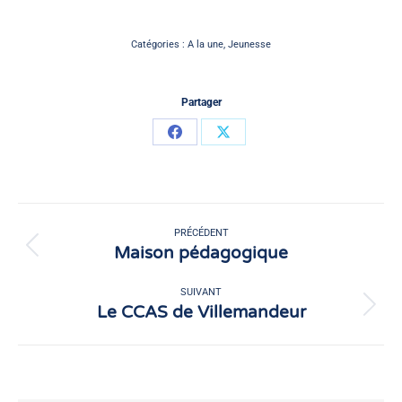
Catégories :
A la une
,
Jeunesse
Partager
Partager
Partager
sur
sur
Facebook
X
Navigation
article
PRÉCÉDENT
Maison pédagogique
Article
précédent
:
SUIVANT
Le CCAS de Villemandeur
Article
suivant
: