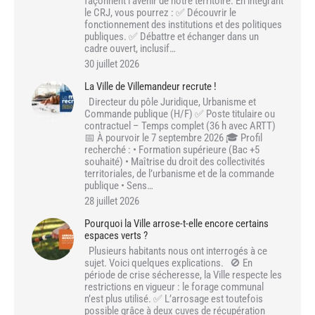
façonnent l’avenir de notre territoire. En intégrant
le CRJ, vous pourrez : ✅ Découvrir le
fonctionnement des institutions et des politiques
publiques. ✅ Débattre et échanger dans un
cadre ouvert, inclusif…
30 juillet 2026
La Ville de Villemandeur recrute !
Directeur du pôle Juridique, Urbanisme et
Commande publique (H/F) ✅ Poste titulaire ou
contractuel – Temps complet (36 h avec ARTT)
📅 À pourvoir le 7 septembre 2026 🎓 Profil
recherché : • Formation supérieure (Bac +5
souhaité) • Maîtrise du droit des collectivités
territoriales, de l’urbanisme et de la commande
publique • Sens…
28 juillet 2026
Pourquoi la Ville arrose-t-elle encore certains
espaces verts ?
Plusieurs habitants nous ont interrogés à ce
sujet. Voici quelques explications. 🚫 En
période de crise sécheresse, la Ville respecte les
restrictions en vigueur : le forage communal
n’est plus utilisé. ✅ L’arrosage est toutefois
possible grâce à deux cuves de récupération