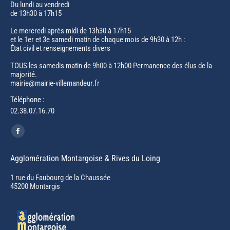
Du lundi au vendredi
de 13h30 à 17h15
Le mercredi après midi de 13h30 à 17h15
et le 1er et 3e samedi matin de chaque mois de 9h30 à 12h :
État civil et renseignements divers
TOUS les samedis matin de 9h00 à 12h00 Permanence des élus de la
majorité.
mairie@mairie-villemandeur.fr
Téléphone :
02.38.07.16.70
Trouvez nous sur :
Facebook
page
Agglomération Montargoise & Rives du Loing
opens
in
1 rue du Faubourg de la Chaussée
45200 Montargis
new
window