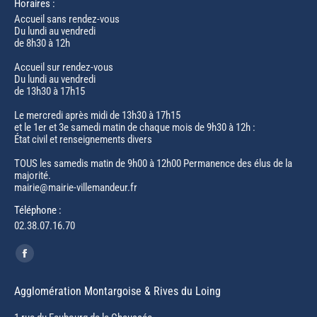
Horaires :
Accueil sans rendez-vous
Du lundi au vendredi
de 8h30 à 12h
Accueil sur rendez-vous
Du lundi au vendredi
de 13h30 à 17h15
Le mercredi après midi de 13h30 à 17h15
et le 1er et 3e samedi matin de chaque mois de 9h30 à 12h :
État civil et renseignements divers
TOUS les samedis matin de 9h00 à 12h00 Permanence des élus de la
majorité.
mairie@mairie-villemandeur.fr
Téléphone :
02.38.07.16.70
Trouvez nous sur :
Facebook
page
Agglomération Montargoise & Rives du Loing
opens