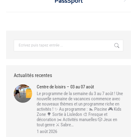
PassSport
Article
suivant
:
Recherche
:
Actualités recentes
Centre de loisirs – 03 au 07 août
Le programme de la semaine du 3 au 7 août ! Une
nouvelle semaine de vacances commence avec
de nouveaux thèmes et un programme riche en
activités ! ✨ Au programme : 🏊 Piscine 🎮 Kids
Zone 🌳 Sortie à Lisledon 🎨 Fresque et
décoration ✂️ Activités manuelles 🎲 Jeux en
tout genre ⚔️ Sabre…
1 août 2026