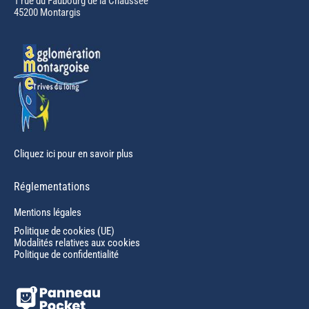
in
1 rue du Faubourg de la Chaussée
45200 Montargis
new
window
Cliquez ici pour en savoir plus
Réglementations
Mentions légales
Politique de cookies (UE)
Modalités relatives aux cookies
Politique de confidentialité