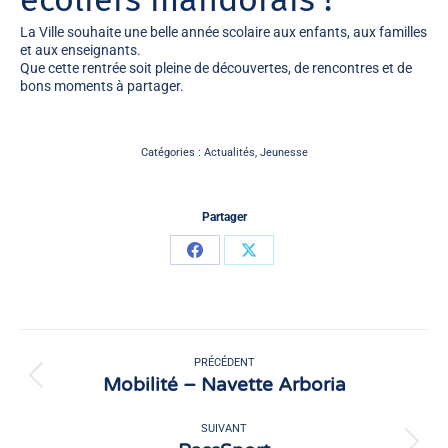
La Ville souhaite une belle année scolaire aux enfants, aux familles
et aux enseignants.
Que cette rentrée soit pleine de découvertes, de rencontres et de
bons moments à partager.
Catégories :
Actualités
,
Jeunesse
Partager
Partager
Partager
sur
sur
Facebook
X
Navigation
article
PRÉCÉDENT
Mobilité – Navette Arboria
Article
précédent
:
SUIVANT