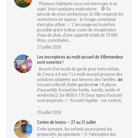
Plusieurs habitants nous ont interrogés à ce
sujet. Voici quelques explications. 🚫 En
période de crise sécheresse, la Ville respecte les
restrictions en vigueur : le forage communal
n’est plus utilisé. ✅ L’arrosage est toutefois
possible grâce à deux cuves de récupération
d’eau de pluie, d’une capacité totale de 70 000
litres, constituées…
27 juillet 2026
Les inscriptions au multi-accueil de Villemandeur
sont ouvertes !
Besoin d’un mode de garde pour votre enfant,
de 2 mois à 4 ans ? Le multi-accueil propose des
solutions adaptées aux besoins des familles. 🏡
Accueil collectif (halte-garderie)➡️ 14 places
d’accueil📅 Accueil les lundis, mardis, jeudis et
vendredis🕣 De 8h30 à 17h Deux types d’accueil
sont proposés :✅ Accueil régulier : sur contrat,
…
25 juillet 2026
Centre de loisirs – 27 au 31 juillet
Cette semaine, les enfants poursuivent les
préparatifs du spectacle ! 🎨 Fabrication des