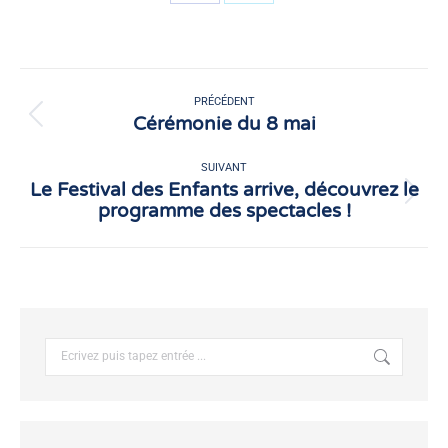
Partager
Partager
sur
sur
Facebook
X
Navigation
article
PRÉCÉDENT
Cérémonie du 8 mai
Article
précédent
:
SUIVANT
Le Festival des Enfants arrive, découvrez le
Article
programme des spectacles !
suivant
:
Recherche
: