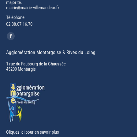
majorité.
mairie@mairie-villemandeur.fr
Téléphone :
02.38.07.16.70
Trouvez nous sur :
Facebook
page
Agglomération Montargoise & Rives du Loing
opens
in
1 rue du Faubourg de la Chaussée
45200 Montargis
new
window
Cliquez ici pour en savoir plus