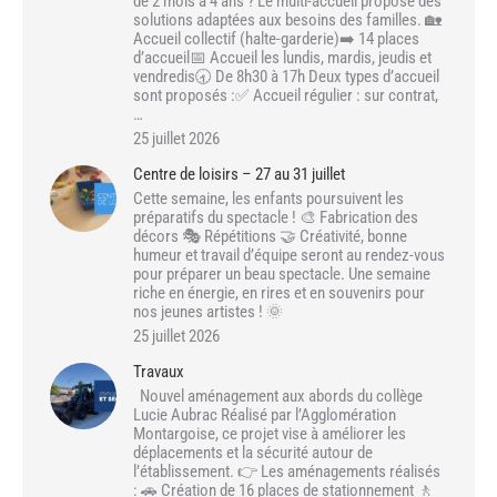
de 2 mois à 4 ans ? Le multi-accueil propose des
solutions adaptées aux besoins des familles. 🏡
Accueil collectif (halte-garderie)➡️ 14 places
d’accueil📅 Accueil les lundis, mardis, jeudis et
vendredis🕣 De 8h30 à 17h Deux types d’accueil
sont proposés :✅ Accueil régulier : sur contrat,
…
25 juillet 2026
Centre de loisirs – 27 au 31 juillet
Cette semaine, les enfants poursuivent les
préparatifs du spectacle ! 🎨 Fabrication des
décors 🎭 Répétitions 🤝 Créativité, bonne
humeur et travail d’équipe seront au rendez-vous
pour préparer un beau spectacle. Une semaine
riche en énergie, en rires et en souvenirs pour
nos jeunes artistes ! 🌞
25 juillet 2026
Travaux
Nouvel aménagement aux abords du collège
Lucie Aubrac Réalisé par l’Agglomération
Montargoise, ce projet vise à améliorer les
déplacements et la sécurité autour de
l’établissement. 👉 Les aménagements réalisés
: 🚗 Création de 16 places de stationnement 🚶