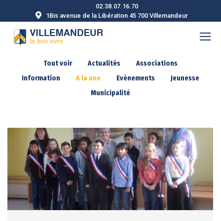
02.38.07.16.70
1Bis avenue de la Libération 45 700 Villemandeur
Tout voir
Actualités
Associations
Information
A la une
Evénements
Jeunesse
Municipalité