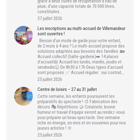
grâce à deux cuves de récupération d’eau de
pluie, d’une capacité totale de 70 000 litres,
constituées…
27 juillet 2026
Les inscriptions au multi-accueil de Villemandeur
sont ouvertes !
Besoin d’un mode de garde pour votre enfant,
de 2 mois à 4 ans ? Le multi-accueil propose des
solutions adaptées aux besoins des familles. 🏡
Accueil collectif (halte-garderie)➡️ 14 places
d’accueil📅 Accueil les lundis, mardis, jeudis et
vendredis🕣 De 8h30 à 17h Deux types d’accueil
sont proposés :✅ Accueil régulier : sur contrat,…
25 juillet 2026
Centre de loisirs – 27 au 31 juillet
Cette semaine, les enfants poursuivent les
préparatifs du spectacle ! 🎨 Fabrication des
décors 🎭 Répétitions 🤝 Créativité, bonne
humeur et travail d’équipe seront au rendez-vous
pour préparer un beau spectacle. Une semaine
riche en énergie, en rires et en souvenirs pour nos
jeunes artistes ! 🌞
25 juillet 2026