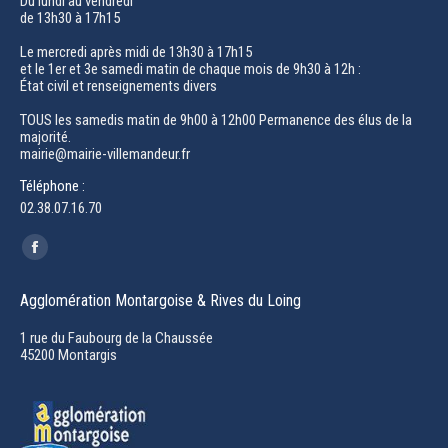
Du lundi au vendredi
de 13h30 à 17h15
Le mercredi après midi de 13h30 à 17h15
et le 1er et 3e samedi matin de chaque mois de 9h30 à 12h :
État civil et renseignements divers
TOUS les samedis matin de 9h00 à 12h00 Permanence des élus de la
majorité.
mairie@mairie-villemandeur.fr
Téléphone :
02.38.07.16.70
Trouvez nous sur :
Facebook
page
Agglomération Montargoise & Rives du Loing
opens
in
1 rue du Faubourg de la Chaussée
45200 Montargis
new
window