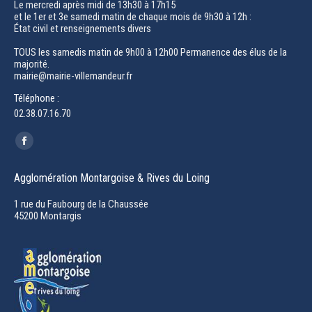
Le mercredi après midi de 13h30 à 17h15
et le 1er et 3e samedi matin de chaque mois de 9h30 à 12h :
État civil et renseignements divers
TOUS les samedis matin de 9h00 à 12h00 Permanence des élus de la
majorité.
mairie@mairie-villemandeur.fr
Téléphone :
02.38.07.16.70
Trouvez nous sur :
Facebook
page
Agglomération Montargoise & Rives du Loing
opens
in
1 rue du Faubourg de la Chaussée
45200 Montargis
new
window