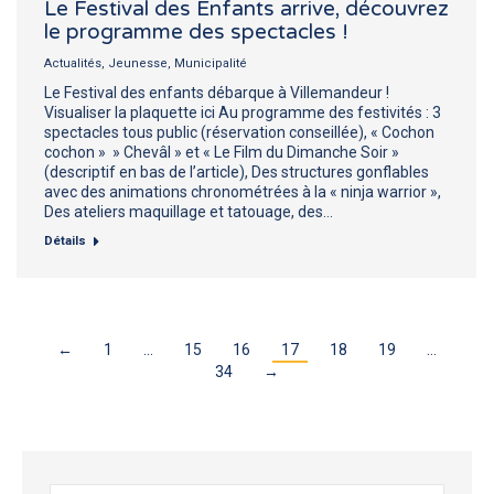
Le Festival des Enfants arrive, découvrez
le programme des spectacles !
Actualités
,
Jeunesse
,
Municipalité
Le Festival des enfants débarque à Villemandeur !
Visualiser la plaquette ici Au programme des festivités : 3
spectacles tous public (réservation conseillée), « Cochon
cochon » » Chevâl » et « Le Film du Dimanche Soir »
(descriptif en bas de l’article), Des structures gonflables
avec des animations chronométrées à la « ninja warrior »,
Des ateliers maquillage et tatouage, des…
Détails
←
1
…
15
16
17
18
19
…
34
→
Recherche