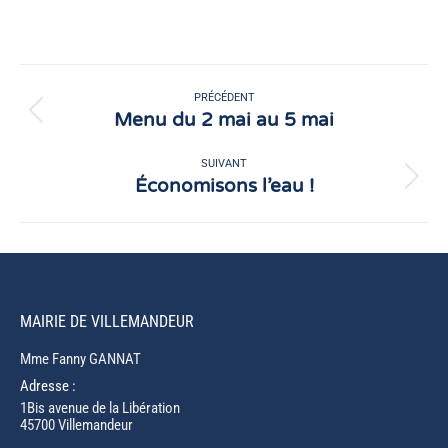
sur
sur
Facebook
X
Navigation
article
PRÉCÉDENT
Menu du 2 mai au 5 mai
Article
précédent
:
SUIVANT
Économisons l’eau !
Article
suivant
:
MAIRIE DE VILLEMANDEUR
Mme Fanny GANNAT
Adresse :
1Bis avenue de la Libération
45700 Villemandeur