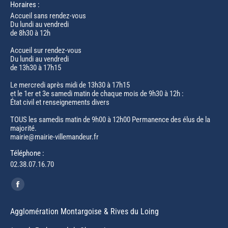
Horaires :
Accueil sans rendez-vous
Du lundi au vendredi
de 8h30 à 12h
Accueil sur rendez-vous
Du lundi au vendredi
de 13h30 à 17h15
Le mercredi après midi de 13h30 à 17h15
et le 1er et 3e samedi matin de chaque mois de 9h30 à 12h :
État civil et renseignements divers
TOUS les samedis matin de 9h00 à 12h00 Permanence des élus de la
majorité.
mairie@mairie-villemandeur.fr
Téléphone :
02.38.07.16.70
Trouvez nous sur :
Facebook
page
Agglomération Montargoise & Rives du Loing
opens