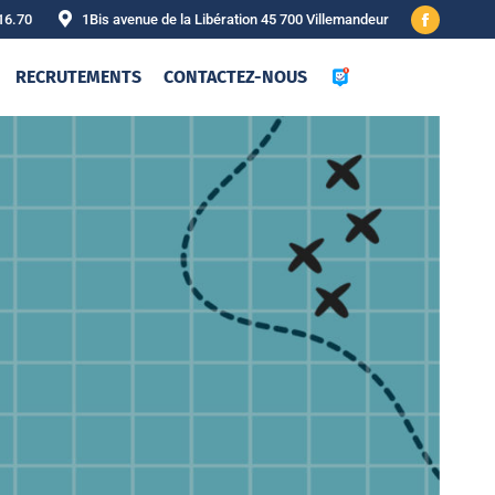
16.70
1Bis avenue de la Libération 45 700 Villemandeur
Facebook
page
RECRUTEMENTS
CONTACTEZ-NOUS
opens
in
new
window