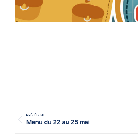
Navigation
article
PRÉCÉDENT
Menu du 22 au 26 mai
Article
précédent
: