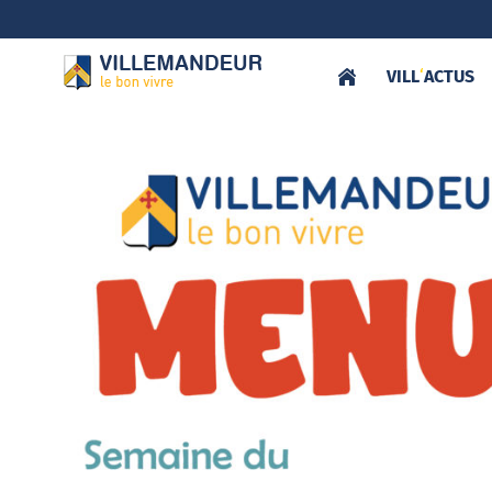
VILL
‘
ACTUS