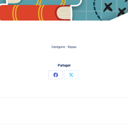
Catégorie :
Repas
Partager
Partager
Partager
sur
sur
Facebook
X
Article
suivant
: