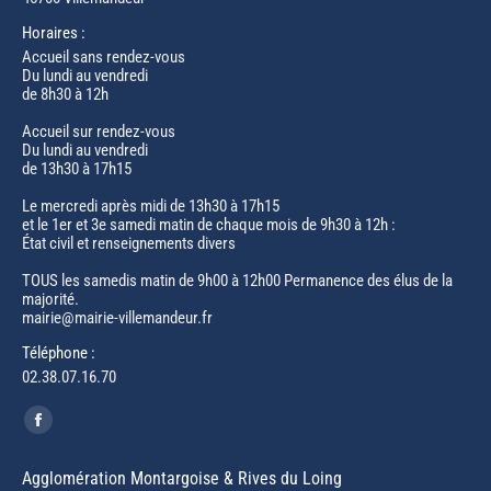
Horaires :
Accueil sans rendez-vous
Du lundi au vendredi
de 8h30 à 12h
Accueil sur rendez-vous
Du lundi au vendredi
de 13h30 à 17h15
Le mercredi après midi de 13h30 à 17h15
et le 1er et 3e samedi matin de chaque mois de 9h30 à 12h :
État civil et renseignements divers
TOUS les samedis matin de 9h00 à 12h00 Permanence des élus de la
majorité.
mairie@mairie-villemandeur.fr
Téléphone :
02.38.07.16.70
Trouvez nous sur :
Facebook
page
Agglomération Montargoise & Rives du Loing
opens