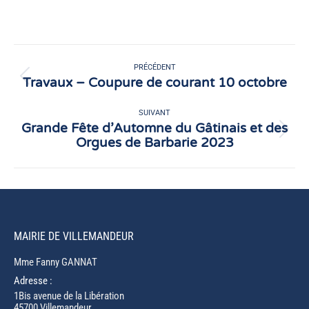
sur
sur
Facebook
X
Navigation
article
PRÉCÉDENT
Travaux – Coupure de courant 10 octobre
Article
précédent
:
SUIVANT
Grande Fête d’Automne du Gâtinais et des
Article
Orgues de Barbarie 2023
suivant
:
MAIRIE DE VILLEMANDEUR
Mme Fanny GANNAT
Adresse :
1Bis avenue de la Libération
45700 Villemandeur