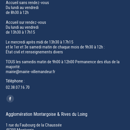
Accueil sans rendez-vous
Du lundi au vendredi
de 8h30 à 12h
Accueil sur rendez-vous
Du lundi au vendredi
de 13h30 à 17h15
Le mercredi après midi de 13h30 à 17h15
et le 1er et 3e samedi matin de chaque mois de 9h30 à 12h :
État civil et renseignements divers
TOUS les samedis matin de 9h00 à 12h00 Permanence des élus de la
majorité.
mairie@mairie-villemandeur.fr
Téléphone :
02.38.07.16.70
Trouvez nous sur :
Facebook
page
Agglomération Montargoise & Rives du Loing
opens
in
1 rue du Faubourg de la Chaussée
45200 Montargis