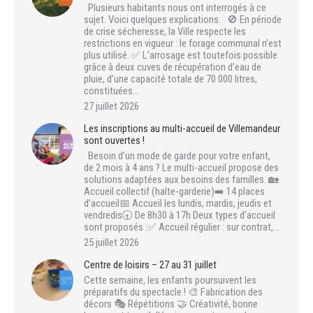
Plusieurs habitants nous ont interrogés à ce
sujet. Voici quelques explications. 🚫 En période
de crise sécheresse, la Ville respecte les
restrictions en vigueur : le forage communal n’est
plus utilisé. ✅ L’arrosage est toutefois possible
grâce à deux cuves de récupération d’eau de
pluie, d’une capacité totale de 70 000 litres,
constituées…
27 juillet 2026
Les inscriptions au multi-accueil de Villemandeur
sont ouvertes !
Besoin d’un mode de garde pour votre enfant,
de 2 mois à 4 ans ? Le multi-accueil propose des
solutions adaptées aux besoins des familles. 🏡
Accueil collectif (halte-garderie)➡️ 14 places
d’accueil📅 Accueil les lundis, mardis, jeudis et
vendredis🕣 De 8h30 à 17h Deux types d’accueil
sont proposés :✅ Accueil régulier : sur contrat,…
25 juillet 2026
Centre de loisirs – 27 au 31 juillet
Cette semaine, les enfants poursuivent les
préparatifs du spectacle ! 🎨 Fabrication des
décors 🎭 Répétitions 🤝 Créativité, bonne