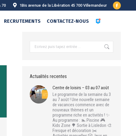
6.70
1Bis avenue de la Libération 45 700 Villemandeur
Facebook
page
RECRUTEMENTS
CONTACTEZ-NOUS
opens
in
new
Recherche
:
window
Actualités recentes
Centre de loisirs – 03 au 07 août
Le programme de la semaine du 3
au 7 août ! Une nouvelle semaine
de vacances commence avec de
nouveaux thèmes et un
programme riche en activités ! ✨
Au programme : 🏊 Piscine 🎮
Kids Zone 🌳 Sortie à Lisledon 🎨
Fresque et décoration ✂️
Activités manuelles 🎲 Jeux en