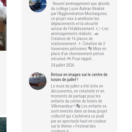
Nouvel aménagement aux abords
du collège Lucie Aubrac Réalisé
par l’Agglomération Montargoise,
ce projet vise à améliorer les
déplacements et la sécurité
autour de l’établissement. 👉 Les
aménagements réalisés : 🚗
Création de 16 places de
stationnement 🚶 Création de 2
traversées piétonnes 👣 Mise en
place d’un cheminement piéton
sécurisé 🚲 Pour rappel…
24 juillet 2026
Retour en images sur le centre de
loisirs de juillet !
Le mois de juillet a été riche en
découvertes, en créativité et en
moments de partage pour les
enfants du centre de loisirs de
Villemandeur ! 🎭 Les enfants se
sont investis dans un beau projet
collectif qui s’achèvera ce jeudi
par un spectacle haut en couleur
sur le thème « Festival des
couleurs à…