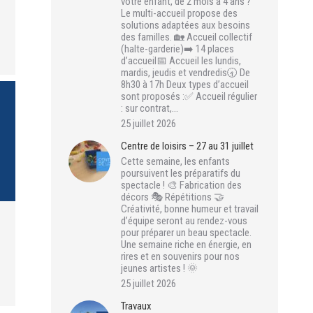
votre enfant, de 2 mois à 4 ans ?
Le multi-accueil propose des
solutions adaptées aux besoins
des familles. 🏡 Accueil collectif
(halte-garderie)➡️ 14 places
d’accueil📅 Accueil les lundis,
mardis, jeudis et vendredis🕣 De
8h30 à 17h Deux types d’accueil
sont proposés :✅ Accueil régulier
: sur contrat,…
25 juillet 2026
Centre de loisirs – 27 au 31 juillet
Cette semaine, les enfants
poursuivent les préparatifs du
spectacle ! 🎨 Fabrication des
décors 🎭 Répétitions 🤝
Créativité, bonne humeur et travail
d’équipe seront au rendez-vous
pour préparer un beau spectacle.
Une semaine riche en énergie, en
rires et en souvenirs pour nos
jeunes artistes ! 🌞
25 juillet 2026
Travaux