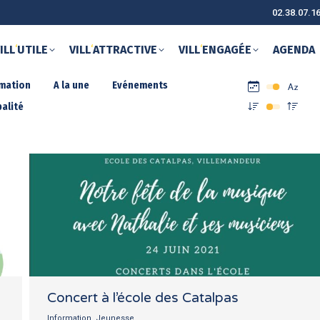
02.38.07.1
ILL
‘
UTILE
VILL
‘
ATTRACTIVE
VILL
‘
ENGAGÉE
AGENDA
rmation
A la une
Evénements
alité
Concert à l’école des Catalpas
Information
,
Jeunesse