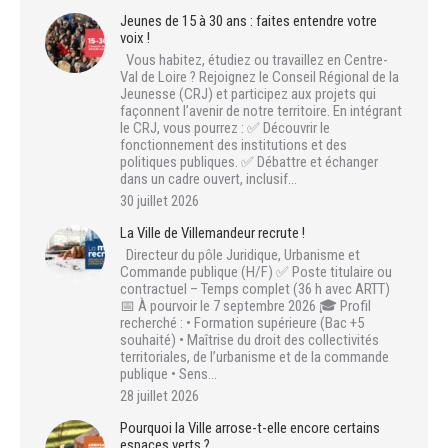
Jeunes de 15 à 30 ans : faites entendre votre
voix !
Vous habitez, étudiez ou travaillez en Centre-
Val de Loire ? Rejoignez le Conseil Régional de la
Jeunesse (CRJ) et participez aux projets qui
façonnent l’avenir de notre territoire. En intégrant
le CRJ, vous pourrez : ✅ Découvrir le
fonctionnement des institutions et des
politiques publiques. ✅ Débattre et échanger
dans un cadre ouvert, inclusif…
30 juillet 2026
La Ville de Villemandeur recrute !
Directeur du pôle Juridique, Urbanisme et
Commande publique (H/F) ✅ Poste titulaire ou
contractuel – Temps complet (36 h avec ARTT)
📅 À pourvoir le 7 septembre 2026 🎓 Profil
recherché : • Formation supérieure (Bac +5
souhaité) • Maîtrise du droit des collectivités
territoriales, de l’urbanisme et de la commande
publique • Sens…
28 juillet 2026
Pourquoi la Ville arrose-t-elle encore certains
espaces verts ?