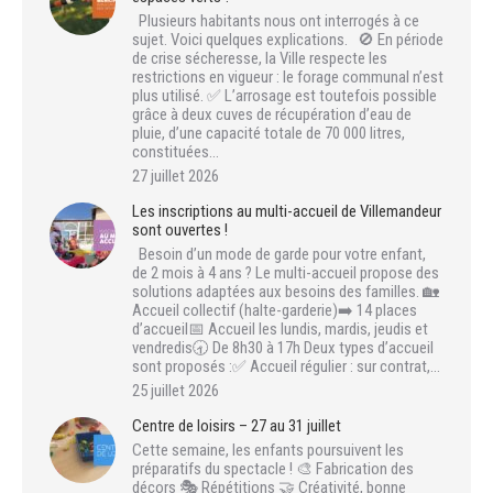
Plusieurs habitants nous ont interrogés à ce
sujet. Voici quelques explications. 🚫 En période
de crise sécheresse, la Ville respecte les
restrictions en vigueur : le forage communal n’est
plus utilisé. ✅ L’arrosage est toutefois possible
grâce à deux cuves de récupération d’eau de
pluie, d’une capacité totale de 70 000 litres,
constituées…
27 juillet 2026
Les inscriptions au multi-accueil de Villemandeur
sont ouvertes !
Besoin d’un mode de garde pour votre enfant,
de 2 mois à 4 ans ? Le multi-accueil propose des
solutions adaptées aux besoins des familles. 🏡
Accueil collectif (halte-garderie)➡️ 14 places
d’accueil📅 Accueil les lundis, mardis, jeudis et
vendredis🕣 De 8h30 à 17h Deux types d’accueil
sont proposés :✅ Accueil régulier : sur contrat,…
25 juillet 2026
Centre de loisirs – 27 au 31 juillet
Cette semaine, les enfants poursuivent les
préparatifs du spectacle ! 🎨 Fabrication des
décors 🎭 Répétitions 🤝 Créativité, bonne