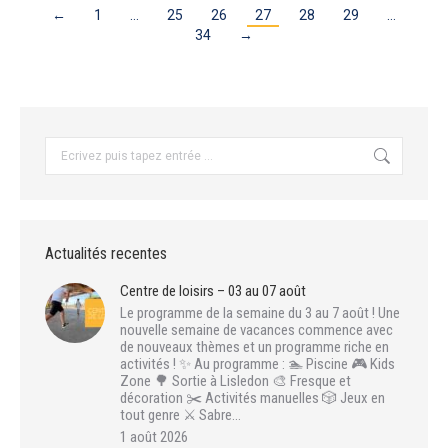
←
1
…
25
26
27
28
29
…
34
→
Recherche
:
Actualités recentes
Centre de loisirs – 03 au 07 août
Le programme de la semaine du 3 au 7 août ! Une
nouvelle semaine de vacances commence avec
de nouveaux thèmes et un programme riche en
activités ! ✨ Au programme : 🏊 Piscine 🎮 Kids
Zone 🌳 Sortie à Lisledon 🎨 Fresque et
décoration ✂️ Activités manuelles 🎲 Jeux en
tout genre ⚔️ Sabre…
1 août 2026