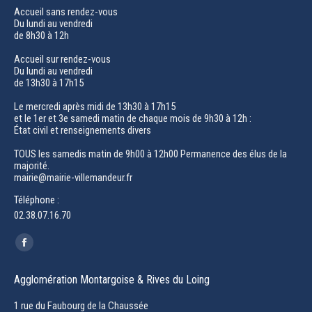
Accueil sans rendez-vous
Du lundi au vendredi
de 8h30 à 12h
Accueil sur rendez-vous
Du lundi au vendredi
de 13h30 à 17h15
Le mercredi après midi de 13h30 à 17h15
et le 1er et 3e samedi matin de chaque mois de 9h30 à 12h :
État civil et renseignements divers
TOUS les samedis matin de 9h00 à 12h00 Permanence des élus de la
majorité.
mairie@mairie-villemandeur.fr
Téléphone :
02.38.07.16.70
Trouvez nous sur :
Facebook
page
Agglomération Montargoise & Rives du Loing
opens
in
1 rue du Faubourg de la Chaussée