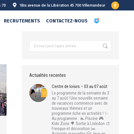
6.70
1Bis avenue de la Libération 45 700 Villemandeur
Facebook
page
RECRUTEMENTS
CONTACTEZ-NOUS
opens
in
new
Recherche
:
window
Actualités recentes
Centre de loisirs – 03 au 07 août
Le programme de la semaine du 3
au 7 août ! Une nouvelle semaine
de vacances commence avec de
nouveaux thèmes et un
programme riche en activités ! ✨
Au programme : 🏊 Piscine 🎮
Kids Zone 🌳 Sortie à Lisledon 🎨
Fresque et décoration ✂️
Activités manuelles 🎲 Jeux en