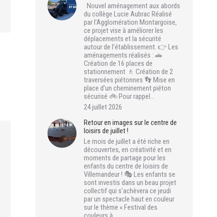
Nouvel aménagement aux abords
du collège Lucie Aubrac Réalisé
par l’Agglomération Montargoise,
ce projet vise à améliorer les
déplacements et la sécurité
autour de l’établissement. 👉 Les
aménagements réalisés : 🚗
Création de 16 places de
stationnement 🚶 Création de 2
traversées piétonnes 👣 Mise en
place d’un cheminement piéton
sécurisé 🚲 Pour rappel…
24 juillet 2026
Retour en images sur le centre de
loisirs de juillet !
Le mois de juillet a été riche en
découvertes, en créativité et en
moments de partage pour les
enfants du centre de loisirs de
Villemandeur ! 🎭 Les enfants se
sont investis dans un beau projet
collectif qui s’achèvera ce jeudi
par un spectacle haut en couleur
sur le thème « Festival des
couleurs à…