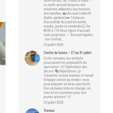
votre enfant, de 2 mois à 4 ans ?
Le multi-accueil propose des
solutions adaptées aux besoins
des familles. 🏡 Accueil collectif
(halte-garderie)➡️ 14 places
d’accueil📅 Accueil les lundis,
mardis, jeudis et vendredis🕣 De
8h30 à 17h Deux types d’accueil
sont proposés :✅ Accueil régulier
: sur contrat,…
25 juillet 2026
Centre de loisirs – 27 au 31 juillet
Cette semaine, les enfants
poursuivent les préparatifs du
spectacle ! 🎨 Fabrication des
décors 🎭 Répétitions 🤝
Créativité, bonne humeur et travail
d’équipe seront au rendez-vous
pour préparer un beau spectacle.
Une semaine riche en énergie, en
rires et en souvenirs pour nos
jeunes artistes ! 🌞
25 juillet 2026
Travaux