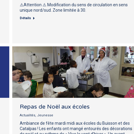
⚠️Attention ⚠️ Modification du sens de circulation en sens
unique nord/sud. Zone limitée à 30.
Détails
Repas de Noël aux écoles
Actualités
,
Jeunesse
Ambiance de fête mardi midi aux écoles du Buisson et des
Catalpas ! Les enfants ont mangé entourés des décorations
de noël et au rythme de « Vive le vent d’hiver ». Un avant