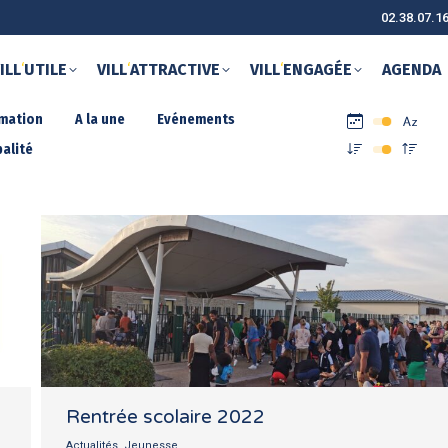
02.38.07.1
ILL
‘
UTILE
VILL
‘
ATTRACTIVE
VILL
‘
ENGAGÉE
AGENDA
rmation
A la une
Evénements
alité
Rentrée scolaire 2022
Actualités
,
Jeunesse