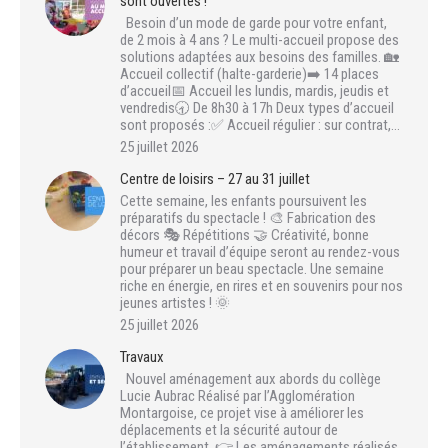
sont ouvertes !
Besoin d’un mode de garde pour votre enfant,
de 2 mois à 4 ans ? Le multi-accueil propose des
solutions adaptées aux besoins des familles. 🏡
Accueil collectif (halte-garderie)➡️ 14 places
d’accueil📅 Accueil les lundis, mardis, jeudis et
vendredis🕣 De 8h30 à 17h Deux types d’accueil
sont proposés :✅ Accueil régulier : sur contrat,…
25 juillet 2026
Centre de loisirs – 27 au 31 juillet
Cette semaine, les enfants poursuivent les
préparatifs du spectacle ! 🎨 Fabrication des
décors 🎭 Répétitions 🤝 Créativité, bonne
humeur et travail d’équipe seront au rendez-vous
pour préparer un beau spectacle. Une semaine
riche en énergie, en rires et en souvenirs pour nos
jeunes artistes ! 🌞
25 juillet 2026
Travaux
Nouvel aménagement aux abords du collège
Lucie Aubrac Réalisé par l’Agglomération
Montargoise, ce projet vise à améliorer les
déplacements et la sécurité autour de
l’établissement. 👉 Les aménagements réalisés