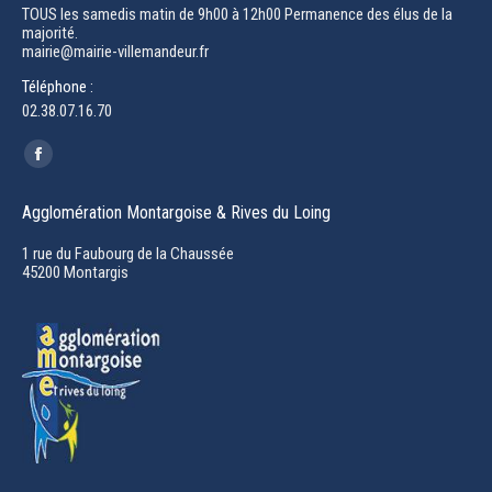
TOUS les samedis matin de 9h00 à 12h00 Permanence des élus de la
majorité.
mairie@mairie-villemandeur.fr
Téléphone :
02.38.07.16.70
Trouvez nous sur :
Facebook
page
Agglomération Montargoise & Rives du Loing
opens
in
1 rue du Faubourg de la Chaussée
45200 Montargis
new
window