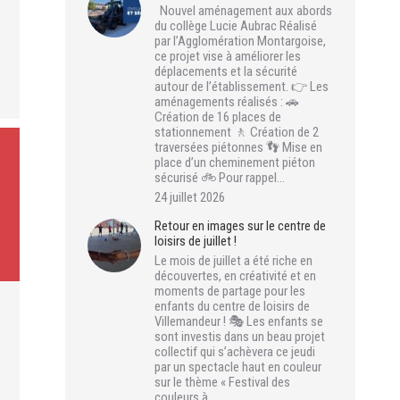
Nouvel aménagement aux abords
du collège Lucie Aubrac Réalisé
par l’Agglomération Montargoise,
ce projet vise à améliorer les
déplacements et la sécurité
autour de l’établissement. 👉 Les
aménagements réalisés : 🚗
Création de 16 places de
stationnement 🚶 Création de 2
traversées piétonnes 👣 Mise en
place d’un cheminement piéton
sécurisé 🚲 Pour rappel…
24 juillet 2026
Retour en images sur le centre de
loisirs de juillet !
Le mois de juillet a été riche en
découvertes, en créativité et en
moments de partage pour les
enfants du centre de loisirs de
Villemandeur ! 🎭 Les enfants se
sont investis dans un beau projet
collectif qui s’achèvera ce jeudi
par un spectacle haut en couleur
sur le thème « Festival des
couleurs à…