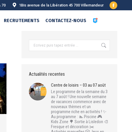
6.70
1Bis avenue de la Libération 45 700 Villemandeur
Facebook
page
RECRUTEMENTS
CONTACTEZ-NOUS
opens
in
new
Recherche
:
window
Actualités recentes
Centre de loisirs – 03 au 07 août
Le programme de la semaine du 3
au 7 août ! Une nouvelle semaine
de vacances commence avec de
nouveaux thèmes et un
programme riche en activités ! ✨
Au programme : 🏊 Piscine 🎮
Kids Zone 🌳 Sortie à Lisledon 🎨
Fresque et décoration ✂️
Activités manuelles 🎲 Jeux en