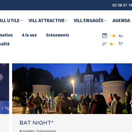
02.38.07.1
ILL
‘
UTILE
VILL
‘
ATTRACTIVE
VILL
‘
ENGAGÉE
AGENDA
rmation
A la une
Evénements
alité
BAT NIGHT*
Actualités
,
Evénements