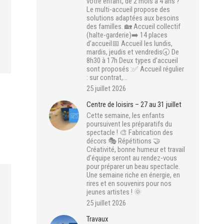
votre enfant, de 2 mois à 4 ans ?
Le multi-accueil propose des
solutions adaptées aux besoins
des familles. 🏡 Accueil collectif
(halte-garderie)➡️ 14 places
d’accueil📅 Accueil les lundis,
mardis, jeudis et vendredis🕣 De
8h30 à 17h Deux types d’accueil
sont proposés :✅ Accueil régulier
: sur contrat,…
25 juillet 2026
Centre de loisirs – 27 au 31 juillet
Cette semaine, les enfants
poursuivent les préparatifs du
spectacle ! 🎨 Fabrication des
décors 🎭 Répétitions 🤝
Créativité, bonne humeur et travail
d’équipe seront au rendez-vous
pour préparer un beau spectacle.
Une semaine riche en énergie, en
rires et en souvenirs pour nos
jeunes artistes ! 🌞
25 juillet 2026
Travaux