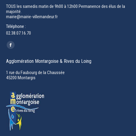
TOUS les samedis matin de 9h00 à 12h00 Permanence des élus de la
majorité.
mairie@mairie-villemandeur.fr
Téléphone :
02.38.07.16.70
Trouvez nous sur :
Facebook
page
Agglomération Montargoise & Rives du Loing
opens
in
1 rue du Faubourg de la Chaussée
45200 Montargis
new
window