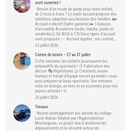
sont ouvertes !
Besoin d’un mode de garde pour votre enfant,
de 2 mois à 4 ans ? Le multi-accueil propose des
solutions adaptées aux besoins des familles. 🏡
Accueil collectif (halte-garderie)➡️ 14 places
d’accueil📅 Accueil les lundis, mardis, jeudis et
vendredis🕣 De 8h30 à 17h Deux types d’accueil
sont proposés :✅ Accueil régulier : sur contrat,…
25 juillet 2026
Centre de loisirs – 27 au 31 juillet
Cette semaine, les enfants poursuivent les
préparatifs du spectacle ! 🎨 Fabrication des
décors 🎭 Répétitions 🤝 Créativité, bonne
humeur et travail d’équipe seront au rendez-vous
pour préparer un beau spectacle. Une semaine
riche en énergie, en rires et en souvenirs pour nos
jeunes artistes ! 🌞
25 juillet 2026
Travaux
Nouvel aménagement aux abords du collège
Lucie Aubrac Réalisé par l’Agglomération
Montargoise, ce projet vise à améliorer les
déplacements et la sécurité autour de