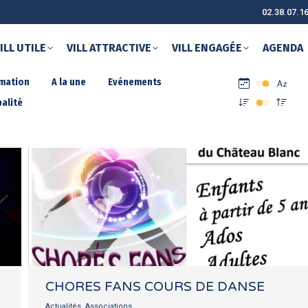
02.38.07.1
ILL
‘
UTILE
VILL
‘
ATTRACTIVE
VILL
‘
ENGAGÉE
AGENDA
rmation
A la une
Evénements
alité
CHORES FANS COURS DE DANSE
Actualités
,
Associations