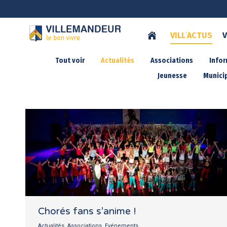
VILL
‘
ACTUS
V
Tout voir
Actualités
Associations
Info
Jeunesse
Municip
Chorés fans s’anime !
Actualités
,
Associations
,
Evénements