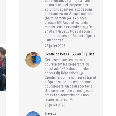
votre enfant, de 2 mois à 4 ans ?
Le multi-accueil propose des
solutions adaptées aux besoins
des familles. 🏡 Accueil collectif
(halte-garderie)➡️ 14 places
d’accueil📅 Accueil les lundis,
mardis, jeudis et vendredis🕣 De
8h30 à 17h Deux types d’accueil
sont proposés :✅ Accueil régulier
: sur contrat,…
25 juillet 2026
Centre de loisirs – 27 au 31 juillet
Cette semaine, les enfants
poursuivent les préparatifs du
spectacle ! 🎨 Fabrication des
décors 🎭 Répétitions 🤝
Créativité, bonne humeur et travail
d’équipe seront au rendez-vous
pour préparer un beau spectacle.
Une semaine riche en énergie, en
rires et en souvenirs pour nos
jeunes artistes ! 🌞
25 juillet 2026
Travaux