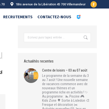
6.70
1Bis avenue de la Libération 45 700 Villemandeur
Facebook
page
RECRUTEMENTS
CONTACTEZ-NOUS
opens
in
new
Recherche
:
window
Actualités recentes
Centre de loisirs – 03 au 07 août
Le programme de la semaine du 3
au 7 août ! Une nouvelle semaine
de vacances commence avec de
nouveaux thèmes et un
programme riche en activités ! ✨
Au programme : 🏊 Piscine 🎮
Kids Zone 🌳 Sortie à Lisledon 🎨
Fresque et décoration ✂️
Activités manuelles 🎲 Jeux en