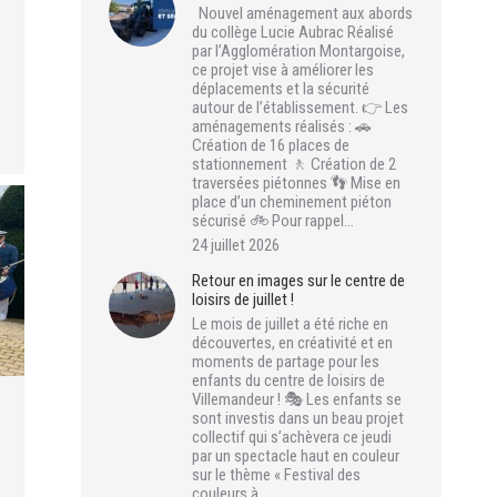
Nouvel aménagement aux abords
du collège Lucie Aubrac Réalisé
par l’Agglomération Montargoise,
ce projet vise à améliorer les
déplacements et la sécurité
autour de l’établissement. 👉 Les
aménagements réalisés : 🚗
Création de 16 places de
stationnement 🚶 Création de 2
traversées piétonnes 👣 Mise en
place d’un cheminement piéton
sécurisé 🚲 Pour rappel…
24 juillet 2026
Retour en images sur le centre de
loisirs de juillet !
Le mois de juillet a été riche en
découvertes, en créativité et en
moments de partage pour les
enfants du centre de loisirs de
Villemandeur ! 🎭 Les enfants se
sont investis dans un beau projet
collectif qui s’achèvera ce jeudi
par un spectacle haut en couleur
sur le thème « Festival des
couleurs à…