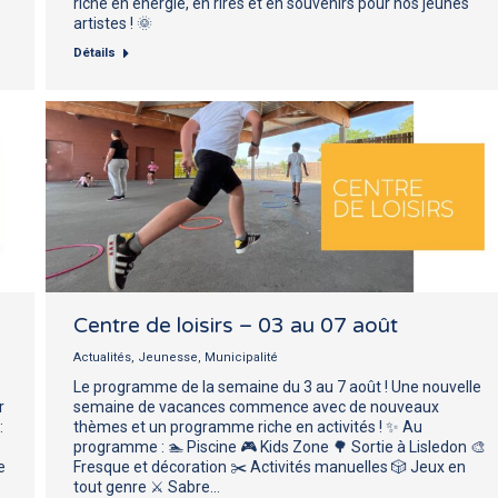
riche en énergie, en rires et en souvenirs pour nos jeunes
artistes ! 🌞
Détails
Centre de loisirs – 03 au 07 août
Actualités
,
Jeunesse
,
Municipalité
Le programme de la semaine du 3 au 7 août ! Une nouvelle
r
semaine de vacances commence avec de nouveaux
:
thèmes et un programme riche en activités ! ✨ Au
programme : 🏊 Piscine 🎮 Kids Zone 🌳 Sortie à Lisledon 🎨
e
Fresque et décoration ✂️ Activités manuelles 🎲 Jeux en
tout genre ⚔️ Sabre…