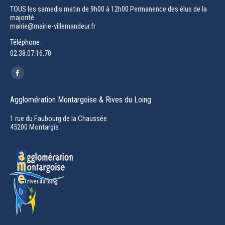
TOUS les samedis matin de 9h00 à 12h00 Permanence des élus de la
majorité.
mairie@mairie-villemandeur.fr
Téléphone :
02.38.07.16.70
Trouvez nous sur :
Facebook
page
Agglomération Montargoise & Rives du Loing
opens
in
1 rue du Faubourg de la Chaussée
45200 Montargis
new
window