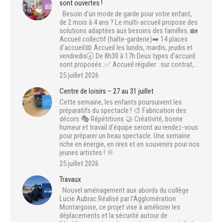
sont ouvertes !
Besoin d’un mode de garde pour votre enfant,
de 2 mois à 4 ans ? Le multi-accueil propose des
solutions adaptées aux besoins des familles. 🏡
Accueil collectif (halte-garderie)➡️ 14 places
d’accueil📅 Accueil les lundis, mardis, jeudis et
vendredis🕣 De 8h30 à 17h Deux types d’accueil
sont proposés :✅ Accueil régulier : sur contrat,…
25 juillet 2026
Centre de loisirs – 27 au 31 juillet
Cette semaine, les enfants poursuivent les
préparatifs du spectacle ! 🎨 Fabrication des
décors 🎭 Répétitions 🤝 Créativité, bonne
humeur et travail d’équipe seront au rendez-vous
pour préparer un beau spectacle. Une semaine
riche en énergie, en rires et en souvenirs pour nos
jeunes artistes ! 🌞
25 juillet 2026
Travaux
Nouvel aménagement aux abords du collège
Lucie Aubrac Réalisé par l’Agglomération
Montargoise, ce projet vise à améliorer les
déplacements et la sécurité autour de