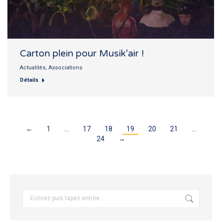
Carton plein pour Musik’air !
Actualités
,
Associations
Détails
←
1
…
17
18
19
20
21
…
24
→
Recherche
: