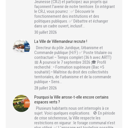
Jeunesse (CRJ) et participez aux projets qui
façonnent l’avenir de notre territoire. En intégrant
le CRJ, vous pourrez : ✅ Découvrir le
fonctionnement des institutions et des
politiques publiques. ✅ Débattre et échanger
dans un cadre ouvert, inclusif…
30 juillet 2026
La Ville de Villemandeur recrute !
Directeur du pôle Juridique, Urbanisme et
Commande publique (H/F) ✅ Poste titulaire ou
contractuel – Temps complet (36 h avec ARTT)
📅 À pourvoir le 7 septembre 2026 🎓 Profil
recherché : • Formation supérieure (Bac +5
souhaité) • Maîtrise du droit des collectivités
territoriales, de l’urbanisme et de la commande
publique • Sens…
28 juillet 2026
Pourquoi la Ville arrose-t-elle encore certains
espaces verts ?
Plusieurs habitants nous ont interrogés à ce
sujet. Voici quelques explications. 🚫 En période
de crise sécheresse, la Ville respecte les
restrictions en vigueur : le forage communal n’est
plus utilisé. ✅ L’arrosage est toutefois possible