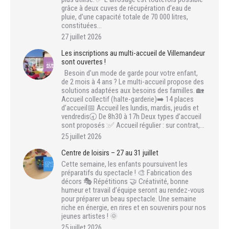
grâce à deux cuves de récupération d’eau de
pluie, d’une capacité totale de 70 000 litres,
constituées…
27 juillet 2026
Les inscriptions au multi-accueil de Villemandeur
sont ouvertes !
Besoin d’un mode de garde pour votre enfant,
de 2 mois à 4 ans ? Le multi-accueil propose des
solutions adaptées aux besoins des familles. 🏡
Accueil collectif (halte-garderie)➡️ 14 places
d’accueil📅 Accueil les lundis, mardis, jeudis et
vendredis🕣 De 8h30 à 17h Deux types d’accueil
sont proposés :✅ Accueil régulier : sur contrat,…
25 juillet 2026
Centre de loisirs – 27 au 31 juillet
Cette semaine, les enfants poursuivent les
préparatifs du spectacle ! 🎨 Fabrication des
décors 🎭 Répétitions 🤝 Créativité, bonne
humeur et travail d’équipe seront au rendez-vous
pour préparer un beau spectacle. Une semaine
riche en énergie, en rires et en souvenirs pour nos
jeunes artistes ! 🌞
25 juillet 2026