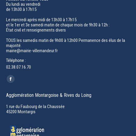
Du lundi au vendredi
de 13h30 à 17h15
Le mercredi après midi de 13h30 à 17h15
et le 1er et 3e samedi matin de chaque mois de 9h30 à 12h :
État civil et renseignements divers
TOUS les samedis matin de 9h00 à 12h00 Permanence des élus de la
majorité.
mairie@mairie-villemandeur.fr
Téléphone :
02.38.07.16.70
Trouvez nous sur :
Facebook
page
Agglomération Montargoise & Rives du Loing
opens
in
1 rue du Faubourg de la Chaussée
45200 Montargis
new
window