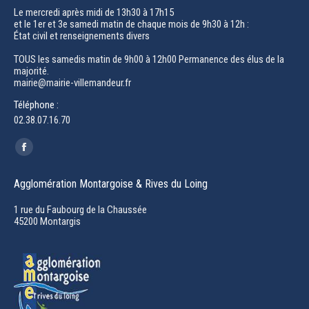
Le mercredi après midi de 13h30 à 17h15
et le 1er et 3e samedi matin de chaque mois de 9h30 à 12h :
État civil et renseignements divers
TOUS les samedis matin de 9h00 à 12h00 Permanence des élus de la
majorité.
mairie@mairie-villemandeur.fr
Téléphone :
02.38.07.16.70
Trouvez nous sur :
Facebook
page
Agglomération Montargoise & Rives du Loing
opens
in
1 rue du Faubourg de la Chaussée
45200 Montargis
new
window